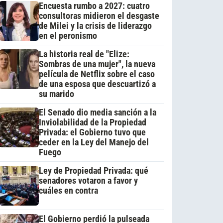
Encuesta rumbo a 2027: cuatro
consultoras midieron el desgaste
de Milei y la crisis de liderazgo
en el peronismo
La historia real de "Elize:
Sombras de una mujer", la nueva
película de Netflix sobre el caso
de una esposa que descuartizó a
su marido
El Senado dio media sanción a la
Inviolabilidad de la Propiedad
Privada: el Gobierno tuvo que
ceder en la Ley del Manejo del
Fuego
Ley de Propiedad Privada: qué
senadores votaron a favor y
cuáles en contra
El Gobierno perdió la pulseada