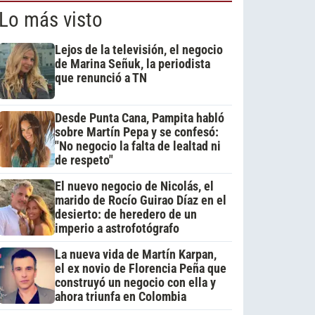
Lo más visto
Lejos de la televisión, el negocio
de Marina Señuk, la periodista
que renunció a TN
Desde Punta Cana, Pampita habló
sobre Martín Pepa y se confesó:
"No negocio la falta de lealtad ni
de respeto"
El nuevo negocio de Nicolás, el
marido de Rocío Guirao Díaz en el
desierto: de heredero de un
imperio a astrofotógrafo
La nueva vida de Martín Karpan,
el ex novio de Florencia Peña que
construyó un negocio con ella y
ahora triunfa en Colombia