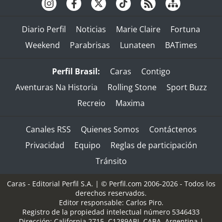
Diario Perfil
Noticias
Marie Claire
Fortuna
Weekend
Parabrisas
Lunateen
BATimes
Perfil Brasil:
Caras
Contigo
Aventuras Na Historia
Rolling Stone
Sport Buzz
Recreio
Maxima
Canales RSS
Quienes Somos
Contáctenos
Privacidad
Equipo
Reglas de participación
Tránsito
Caras - Editorial Perfil S.A.
| © Perfil.com 2006-2026 - Todos los
derechos reservados.
Editor responsable: Carlos Piro.
Registro de la propiedad intelectual número 5346433
Dirección:
California 2715
,
C1289ABI
,
CABA, Argentina
|