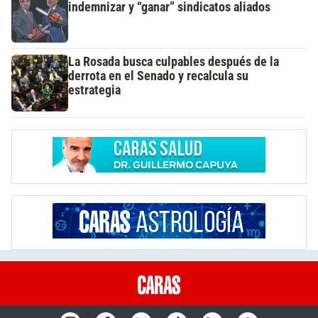
indemnizar y “ganar” sindicatos aliados
La Rosada busca culpables después de la
derrota en el Senado y recalcula su
estrategia