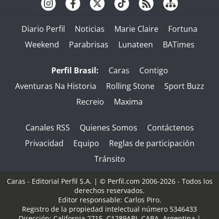
Diario Perfil
Noticias
Marie Claire
Fortuna
Weekend
Parabrisas
Lunateen
BATimes
Perfil Brasil:
Caras
Contigo
Aventuras Na Historia
Rolling Stone
Sport Buzz
Recreio
Maxima
Canales RSS
Quienes Somos
Contáctenos
Privacidad
Equipo
Reglas de participación
Tránsito
Caras - Editorial Perfil S.A.
| © Perfil.com 2006-2026 - Todos los
derechos reservados.
Editor responsable: Carlos Piro.
Registro de la propiedad intelectual número 5346433
Dirección:
California 2715
,
C1289ABI
,
CABA, Argentina
|