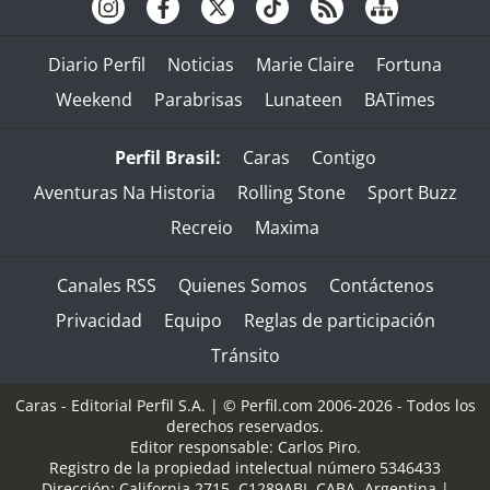
Diario Perfil
Noticias
Marie Claire
Fortuna
Weekend
Parabrisas
Lunateen
BATimes
Perfil Brasil:
Caras
Contigo
Aventuras Na Historia
Rolling Stone
Sport Buzz
Recreio
Maxima
Canales RSS
Quienes Somos
Contáctenos
Privacidad
Equipo
Reglas de participación
Tránsito
Caras - Editorial Perfil S.A.
| © Perfil.com 2006-2026 - Todos los
derechos reservados.
Editor responsable: Carlos Piro.
Registro de la propiedad intelectual número 5346433
Dirección:
California 2715
,
C1289ABI
,
CABA, Argentina
|