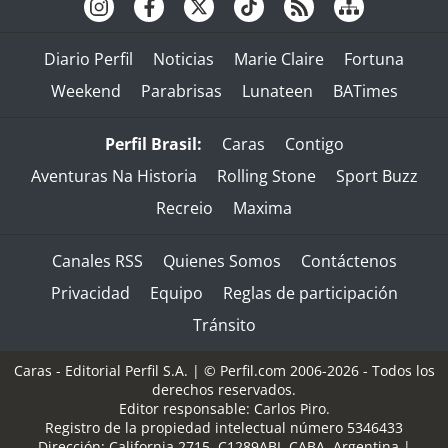
Diario Perfil
Noticias
Marie Claire
Fortuna
Weekend
Parabrisas
Lunateen
BATimes
Perfil Brasil:
Caras
Contigo
Aventuras Na Historia
Rolling Stone
Sport Buzz
Recreio
Maxima
Canales RSS
Quienes Somos
Contáctenos
Privacidad
Equipo
Reglas de participación
Tránsito
Caras - Editorial Perfil S.A.
| © Perfil.com 2006-2026 - Todos los
derechos reservados.
Editor responsable: Carlos Piro.
Registro de la propiedad intelectual número 5346433
Dirección:
California 2715
,
C1289ABI
,
CABA, Argentina
|