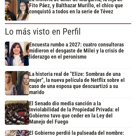
Fito Páez, y Balthazar Murillo, el chico que
conquistó a todos en la serie de Tévez
Lo más visto en Perfil
Encuesta rumbo a 2027: cuatro consultoras
midieron el desgaste de Milei y la crisis de
liderazgo en el peronismo
La historia real de "Elize: Sombras de una
mujer", la nueva película de Netflix sobre el
caso de una esposa que descuartizó a su
marido
El Senado dio media sanción a la
Inviolabilidad de la Propiedad Privada: el
Gobierno tuvo que ceder en la Ley del
Manejo del Fuego
El Gobierno perdió la pulseada del nombre: