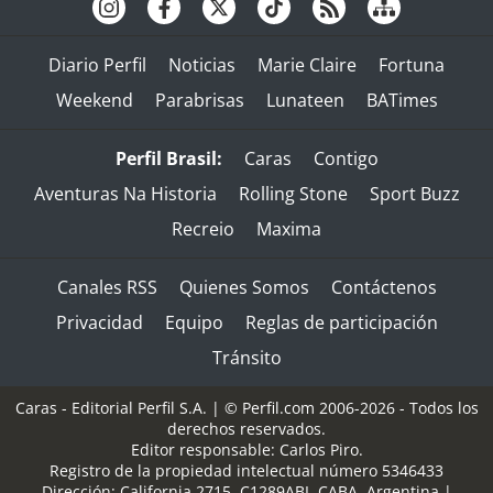
Diario Perfil
Noticias
Marie Claire
Fortuna
Weekend
Parabrisas
Lunateen
BATimes
Perfil Brasil:
Caras
Contigo
Aventuras Na Historia
Rolling Stone
Sport Buzz
Recreio
Maxima
Canales RSS
Quienes Somos
Contáctenos
Privacidad
Equipo
Reglas de participación
Tránsito
Caras - Editorial Perfil S.A.
| © Perfil.com 2006-2026 - Todos los
derechos reservados.
Editor responsable: Carlos Piro.
Registro de la propiedad intelectual número 5346433
Dirección:
California 2715
,
C1289ABI
,
CABA, Argentina
|