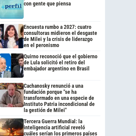
con gente que piensa
Encuesta rumbo a 2027: cuatro
consultoras midieron el desgaste
de Milei y la crisis de liderazgo
en el peronismo
Quirno reconoció que el gobierno
de Lula solicitó el retiro del
embajador argentino en Brasil
Cachanosky renunció a una
fundación porque "se ha
transformado en una especie de
Instituto Patria incondicional de
la gestión de Milei"
Tercera Guerra Mundial: la
inteligencia artificial reveló
cuáles serían los primeros países