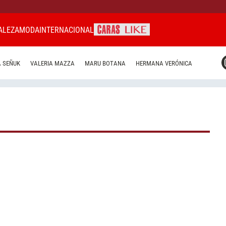
ALEZA
MODA
INTERNACIONAL
CARAS MIAMI
 SEÑUK
VALERIA MAZZA
MARU BOTANA
HERMANA VERÓNICA
CARAS BRASIL
CARAS URUGUAY