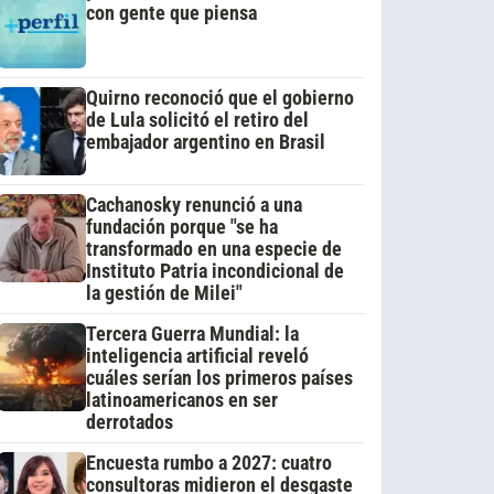
con gente que piensa
Quirno reconoció que el gobierno
de Lula solicitó el retiro del
embajador argentino en Brasil
Cachanosky renunció a una
fundación porque "se ha
transformado en una especie de
Instituto Patria incondicional de
la gestión de Milei"
Tercera Guerra Mundial: la
inteligencia artificial reveló
cuáles serían los primeros países
latinoamericanos en ser
derrotados
Encuesta rumbo a 2027: cuatro
consultoras midieron el desgaste