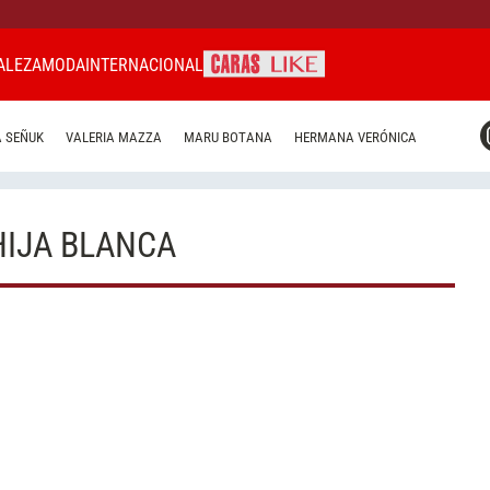
ALEZA
MODA
INTERNACIONAL
CARAS MIAMI
 SEÑUK
VALERIA MAZZA
MARU BOTANA
HERMANA VERÓNICA
CARAS BRASIL
CARAS URUGUAY
HIJA BLANCA