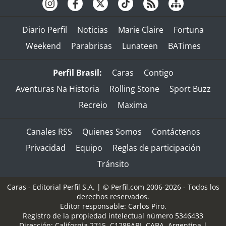
Diario Perfil
Noticias
Marie Claire
Fortuna
Weekend
Parabrisas
Lunateen
BATimes
Perfil Brasil:
Caras
Contigo
Aventuras Na Historia
Rolling Stone
Sport Buzz
Recreio
Maxima
Canales RSS
Quienes Somos
Contáctenos
Privacidad
Equipo
Reglas de participación
Tránsito
Caras - Editorial Perfil S.A.
| © Perfil.com 2006-2026 - Todos los
derechos reservados.
Editor responsable: Carlos Piro.
Registro de la propiedad intelectual número 5346433
Dirección:
California 2715
,
C1289ABI
,
CABA, Argentina
|