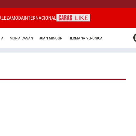
ALEZA
MODA
INTERNACIONAL
CARAS MIAMI
TA
MORIA CASÁN
JUAN MINUJÍN
HERMANA VERÓNICA
CARAS BRASIL
CARAS URUGUAY