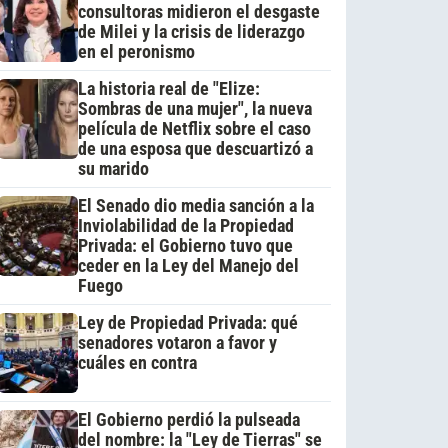
consultoras midieron el desgaste
de Milei y la crisis de liderazgo
en el peronismo
La historia real de "Elize:
Sombras de una mujer", la nueva
película de Netflix sobre el caso
de una esposa que descuartizó a
su marido
El Senado dio media sanción a la
Inviolabilidad de la Propiedad
Privada: el Gobierno tuvo que
ceder en la Ley del Manejo del
Fuego
Ley de Propiedad Privada: qué
senadores votaron a favor y
cuáles en contra
El Gobierno perdió la pulseada
del nombre: la "Ley de Tierras" se