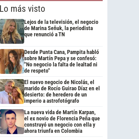
Lo más visto
Lejos de la televisión, el negocio
de Marina Señuk, la periodista
que renunció a TN
Desde Punta Cana, Pampita habló
sobre Martín Pepa y se confesó:
"No negocio la falta de lealtad ni
de respeto"
El nuevo negocio de Nicolás, el
marido de Rocío Guirao Díaz en el
desierto: de heredero de un
imperio a astrofotógrafo
La nueva vida de Martín Karpan,
el ex novio de Florencia Peña que
construyó un negocio con ella y
ahora triunfa en Colombia