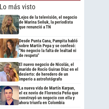
Lo más visto
Lejos de la televisión, el negocio
de Marina Señuk, la periodista
que renunció a TN
Desde Punta Cana, Pampita habló
sobre Martín Pepa y se confesó:
"No negocio la falta de lealtad ni
de respeto"
El nuevo negocio de Nicolás, el
marido de Rocío Guirao Díaz en el
desierto: de heredero de un
imperio a astrofotógrafo
La nueva vida de Martín Karpan,
el ex novio de Florencia Peña que
construyó un negocio con ella y
ahora triunfa en Colombia