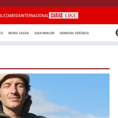
ALEZA
MODA
INTERNACIONAL
CARAS MIAMI
TA
MORIA CASÁN
JUAN MINUJÍN
HERMANA VERÓNICA
CARAS BRASIL
CARAS URUGUAY