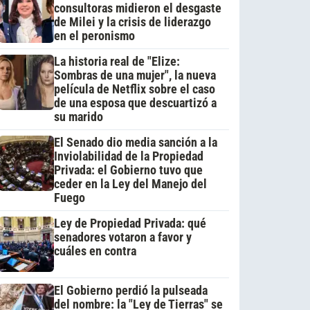
consultoras midieron el desgaste
de Milei y la crisis de liderazgo
en el peronismo
La historia real de "Elize:
Sombras de una mujer", la nueva
película de Netflix sobre el caso
de una esposa que descuartizó a
su marido
El Senado dio media sanción a la
Inviolabilidad de la Propiedad
Privada: el Gobierno tuvo que
ceder en la Ley del Manejo del
Fuego
Ley de Propiedad Privada: qué
senadores votaron a favor y
cuáles en contra
El Gobierno perdió la pulseada
del nombre: la "Ley de Tierras" se