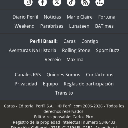
Diario Perfil
Noticias
Marie Claire
Fortuna
Weekend
Parabrisas
Lunateen
BATimes
Perfil Brasil:
Caras
Contigo
Aventuras Na Historia
Rolling Stone
Sport Buzz
Recreio
Maxima
Canales RSS
Quienes Somos
Contáctenos
Privacidad
Equipo
Reglas de participación
Tránsito
Caras - Editorial Perfil S.A.
| © Perfil.com 2006-2026 - Todos los
derechos reservados.
Editor responsable: Carlos Piro.
Registro de la propiedad intelectual número 5346433
Dirección:
California 2715
,
C1289ABI
,
CABA, Argentina
|