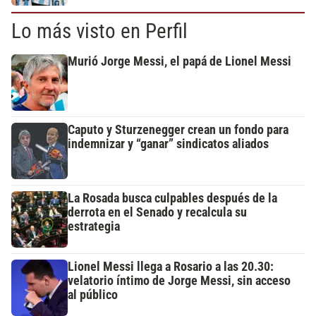
Lo más visto en Perfil
Murió Jorge Messi, el papá de Lionel Messi
Caputo y Sturzenegger crean un fondo para
indemnizar y “ganar” sindicatos aliados
La Rosada busca culpables después de la
derrota en el Senado y recalcula su
estrategia
Lionel Messi llega a Rosario a las 20.30:
velatorio íntimo de Jorge Messi, sin acceso
al público