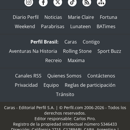
Diario Perfil
Noticias
Marie Claire
Fortuna
Weekend
Parabrisas
Lunateen
BATimes
Perfil Brasil:
Caras
Contigo
Aventuras Na Historia
Rolling Stone
Sport Buzz
Recreio
Maxima
Canales RSS
Quienes Somos
Contáctenos
Privacidad
Equipo
Reglas de participación
Tránsito
Caras - Editorial Perfil S.A.
| © Perfil.com 2006-2026 - Todos los
derechos reservados.
Editor responsable: Carlos Piro.
Registro de la propiedad intelectual número 5346433
Dirección:
California 2715
,
C1289ABI
,
CABA, Argentina
|