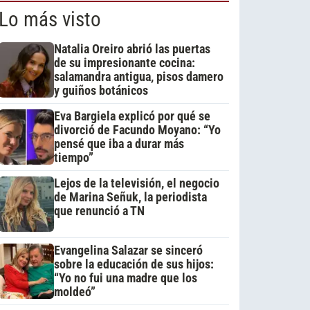
Lo más visto
Natalia Oreiro abrió las puertas
de su impresionante cocina:
salamandra antigua, pisos damero
y guiños botánicos
Eva Bargiela explicó por qué se
divorció de Facundo Moyano: “Yo
pensé que iba a durar más
tiempo”
Lejos de la televisión, el negocio
de Marina Señuk, la periodista
que renunció a TN
Evangelina Salazar se sinceró
sobre la educación de sus hijos:
“Yo no fui una madre que los
moldeó”