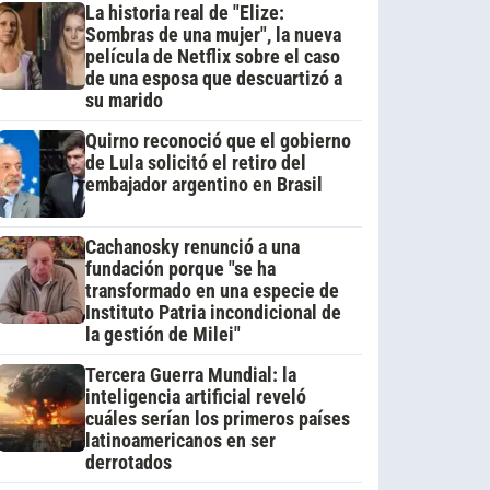
La historia real de "Elize:
Sombras de una mujer", la nueva
película de Netflix sobre el caso
de una esposa que descuartizó a
su marido
Quirno reconoció que el gobierno
de Lula solicitó el retiro del
embajador argentino en Brasil
Cachanosky renunció a una
fundación porque "se ha
transformado en una especie de
Instituto Patria incondicional de
la gestión de Milei"
Tercera Guerra Mundial: la
inteligencia artificial reveló
cuáles serían los primeros países
latinoamericanos en ser
derrotados