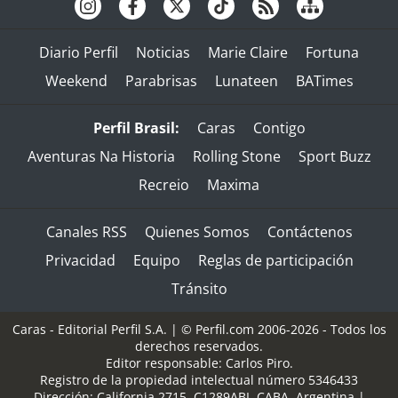
Diario Perfil
Noticias
Marie Claire
Fortuna
Weekend
Parabrisas
Lunateen
BATimes
Perfil Brasil:
Caras
Contigo
Aventuras Na Historia
Rolling Stone
Sport Buzz
Recreio
Maxima
Canales RSS
Quienes Somos
Contáctenos
Privacidad
Equipo
Reglas de participación
Tránsito
Caras - Editorial Perfil S.A.
| © Perfil.com 2006-2026 - Todos los
derechos reservados.
Editor responsable: Carlos Piro.
Registro de la propiedad intelectual número 5346433
Dirección:
California 2715
,
C1289ABI
,
CABA, Argentina
|