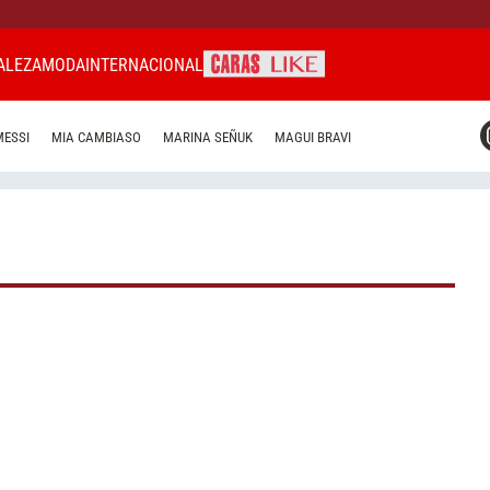
ALEZA
MODA
INTERNACIONAL
CARAS MIAMI
MESSI
MIA CAMBIASO
MARINA SEÑUK
MAGUI BRAVI
CARAS BRASIL
CARAS URUGUAY