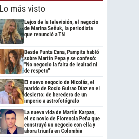
Lo más visto
Lejos de la televisión, el negocio
de Marina Señuk, la periodista
que renunció a TN
Desde Punta Cana, Pampita habló
sobre Martín Pepa y se confesó:
"No negocio la falta de lealtad ni
de respeto"
El nuevo negocio de Nicolás, el
marido de Rocío Guirao Díaz en el
desierto: de heredero de un
imperio a astrofotógrafo
La nueva vida de Martín Karpan,
el ex novio de Florencia Peña que
construyó un negocio con ella y
ahora triunfa en Colombia