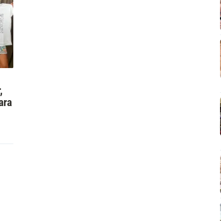
,
ara