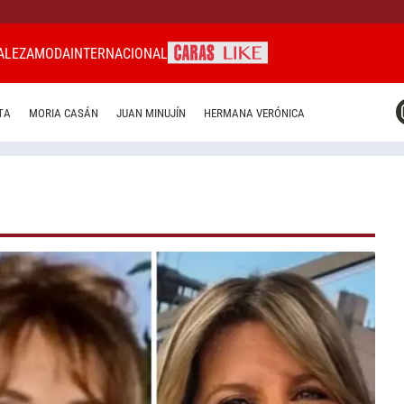
ALEZA
MODA
INTERNACIONAL
CARAS MIAMI
TA
MORIA CASÁN
JUAN MINUJÍN
HERMANA VERÓNICA
CARAS BRASIL
CARAS URUGUAY