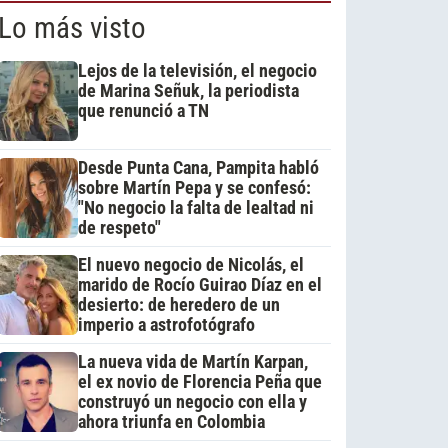
Lo más visto
Lejos de la televisión, el negocio
de Marina Señuk, la periodista
que renunció a TN
Desde Punta Cana, Pampita habló
sobre Martín Pepa y se confesó:
"No negocio la falta de lealtad ni
de respeto"
El nuevo negocio de Nicolás, el
marido de Rocío Guirao Díaz en el
desierto: de heredero de un
imperio a astrofotógrafo
La nueva vida de Martín Karpan,
el ex novio de Florencia Peña que
construyó un negocio con ella y
ahora triunfa en Colombia