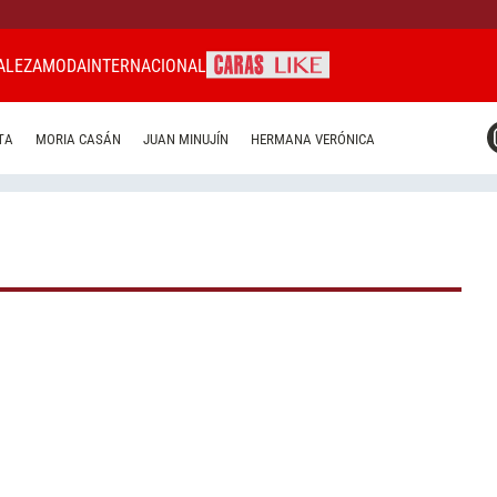
ALEZA
MODA
INTERNACIONAL
CARAS MIAMI
TA
MORIA CASÁN
JUAN MINUJÍN
HERMANA VERÓNICA
CARAS BRASIL
CARAS URUGUAY