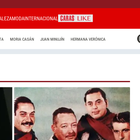
ALEZA
MODA
INTERNACIONAL
CARAS MIAMI
TA
MORIA CASÁN
JUAN MINUJÍN
HERMANA VERÓNICA
CARAS BRASIL
CARAS URUGUAY