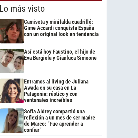
Lo más visto
Camiseta y minifalda cuadrillé:
Gime Accardi conquista España
con un original look en tendencia
Así está hoy Faustino, el hijo de
Eva Bargiela y Gianluca Simeone
Entramos al living de Juliana
Awada en su casa en La
Patagonia: rústico y con
ventanales increíbles
Sofía Aldrey compartió una
reflexión a un mes de ser madre
de Marco: “Fue aprender a
confiar”