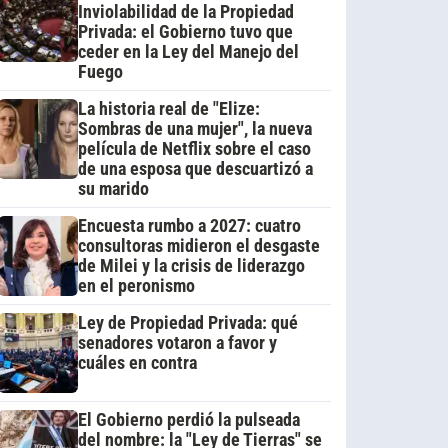
Inviolabilidad de la Propiedad
Privada: el Gobierno tuvo que
ceder en la Ley del Manejo del
Fuego
La historia real de "Elize:
Sombras de una mujer", la nueva
película de Netflix sobre el caso
de una esposa que descuartizó a
su marido
Encuesta rumbo a 2027: cuatro
consultoras midieron el desgaste
de Milei y la crisis de liderazgo
en el peronismo
Ley de Propiedad Privada: qué
senadores votaron a favor y
cuáles en contra
El Gobierno perdió la pulseada
del nombre: la "Ley de Tierras" se