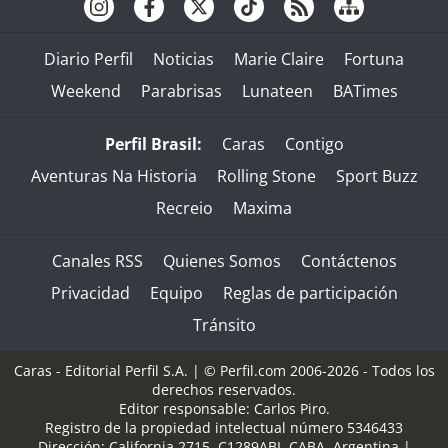
Diario Perfil
Noticias
Marie Claire
Fortuna
Weekend
Parabrisas
Lunateen
BATimes
Perfil Brasil:
Caras
Contigo
Aventuras Na Historia
Rolling Stone
Sport Buzz
Recreio
Maxima
Canales RSS
Quienes Somos
Contáctenos
Privacidad
Equipo
Reglas de participación
Tránsito
Caras - Editorial Perfil S.A.
| © Perfil.com 2006-2026 - Todos los
derechos reservados.
Editor responsable: Carlos Piro.
Registro de la propiedad intelectual número 5346433
Dirección:
California 2715
,
C1289ABI
,
CABA, Argentina
|