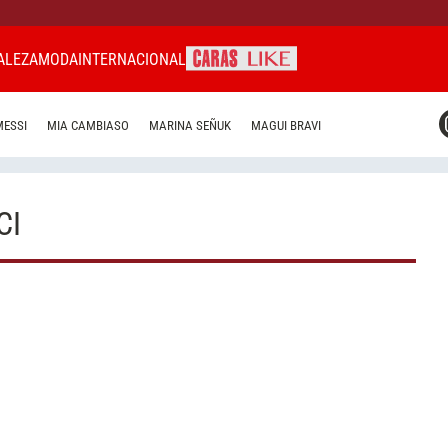
ALEZA
MODA
INTERNACIONAL
CARAS MIAMI
MESSI
MIA CAMBIASO
MARINA SEÑUK
MAGUI BRAVI
CARAS BRASIL
CARAS URUGUAY
CI