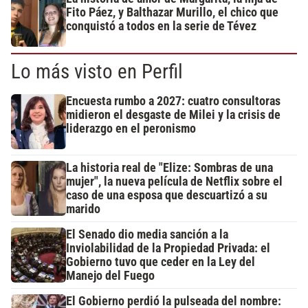
Fito Páez, y Balthazar Murillo, el chico que
conquistó a todos en la serie de Tévez
Lo más visto en Perfil
Encuesta rumbo a 2027: cuatro consultoras
midieron el desgaste de Milei y la crisis de
liderazgo en el peronismo
La historia real de "Elize: Sombras de una
mujer", la nueva película de Netflix sobre el
caso de una esposa que descuartizó a su
marido
El Senado dio media sanción a la
Inviolabilidad de la Propiedad Privada: el
Gobierno tuvo que ceder en la Ley del
Manejo del Fuego
El Gobierno perdió la pulseada del nombre: