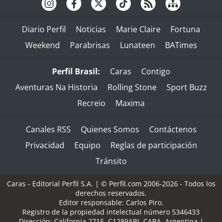
Diario Perfil
Noticias
Marie Claire
Fortuna
Weekend
Parabrisas
Lunateen
BATimes
Perfil Brasil:
Caras
Contigo
Aventuras Na Historia
Rolling Stone
Sport Buzz
Recreio
Maxima
Canales RSS
Quienes Somos
Contáctenos
Privacidad
Equipo
Reglas de participación
Tránsito
Caras - Editorial Perfil S.A.
| © Perfil.com 2006-2026 - Todos los
derechos reservados.
Editor responsable: Carlos Piro.
Registro de la propiedad intelectual número 5346433
Dirección:
California 2715
,
C1289ABI
,
CABA, Argentina
|