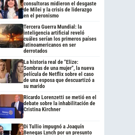
consultoras midieron el desgaste
de Milei y la crisis de liderazgo
en el peronismo
Tercera Guerra Mundial: la
inteligencia artificial reveló
cuáles serían los primeros países
latinoamericanos en ser
derrotados
La historia real de "Elize:
Sombras de una mujer", la nueva
película de Netflix sobre el caso
de una esposa que descuartizó a
su marido
Ricardo Lorenzetti se metió en el
debate sobre la inhabilitación de
Cristina Kirchner
Di Tullio impugnó a Joaquín
Benegas Lynch por un presunto