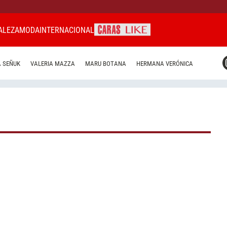
ALEZA
MODA
INTERNACIONAL
CARAS MIAMI
 SEÑUK
VALERIA MAZZA
MARU BOTANA
HERMANA VERÓNICA
CARAS BRASIL
CARAS URUGUAY