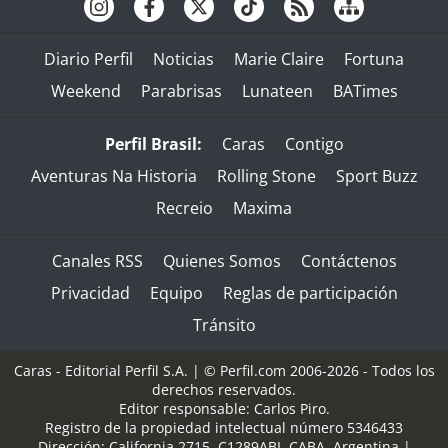
Diario Perfil
Noticias
Marie Claire
Fortuna
Weekend
Parabrisas
Lunateen
BATimes
Perfil Brasil:
Caras
Contigo
Aventuras Na Historia
Rolling Stone
Sport Buzz
Recreio
Maxima
Canales RSS
Quienes Somos
Contáctenos
Privacidad
Equipo
Reglas de participación
Tránsito
Caras - Editorial Perfil S.A.
| © Perfil.com 2006-2026 - Todos los
derechos reservados.
Editor responsable: Carlos Piro.
Registro de la propiedad intelectual número 5346433
Dirección:
California 2715
,
C1289ABI
,
CABA, Argentina
|