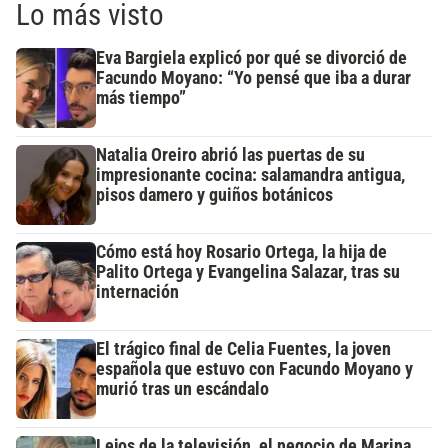
Lo más visto
Eva Bargiela explicó por qué se divorció de
Facundo Moyano: “Yo pensé que iba a durar
más tiempo”
Natalia Oreiro abrió las puertas de su
impresionante cocina: salamandra antigua,
pisos damero y guiños botánicos
Cómo está hoy Rosario Ortega, la hija de
Palito Ortega y Evangelina Salazar, tras su
internación
El trágico final de Celia Fuentes, la joven
española que estuvo con Facundo Moyano y
murió tras un escándalo
Lejos de la televisión, el negocio de Marina