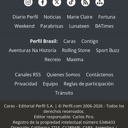
Diario Perfil
Noticias
Marie Claire
Fortuna
Weekend
Parabrisas
Lunateen
BATimes
Perfil Brasil:
Caras
Contigo
Aventuras Na Historia
Rolling Stone
Sport Buzz
Recreio
Maxima
Canales RSS
Quienes Somos
Contáctenos
Privacidad
Equipo
Reglas de participación
Tránsito
Caras - Editorial Perfil S.A.
| © Perfil.com 2006-2026 - Todos los
derechos reservados.
Editor responsable: Carlos Piro.
Registro de la propiedad intelectual número 5346433
Dirección:
California 2715
,
C1289ABI
,
CABA, Argentina
|