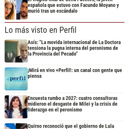
española que estuvo con Facundo Moyano y
murió tras un escándalo
Lo más visto en Perfil
Asís: "La movida internacional de La Doctora
tensiona la pugna interna del peronismo de
la Provincia del Pecado"
¡Mirá en vivo +Perfil!: un canal con gente que
piensa
Encuesta rumbo a 2027: cuatro consultoras
midieron el desgaste de Milei y la crisis de
liderazgo en el peronismo
Quirno reconoció que el gobierno de Lula