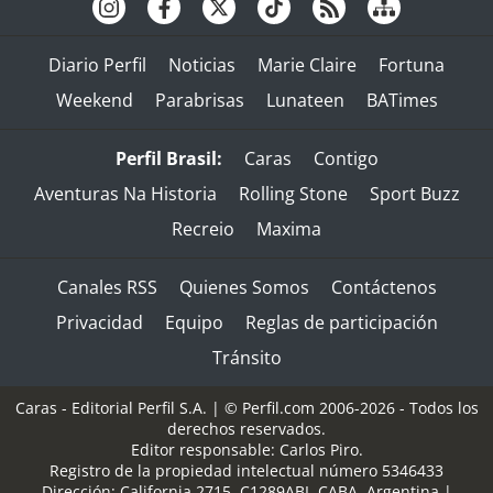
Diario Perfil
Noticias
Marie Claire
Fortuna
Weekend
Parabrisas
Lunateen
BATimes
Perfil Brasil:
Caras
Contigo
Aventuras Na Historia
Rolling Stone
Sport Buzz
Recreio
Maxima
Canales RSS
Quienes Somos
Contáctenos
Privacidad
Equipo
Reglas de participación
Tránsito
Caras - Editorial Perfil S.A.
| © Perfil.com 2006-2026 - Todos los
derechos reservados.
Editor responsable: Carlos Piro.
Registro de la propiedad intelectual número 5346433
Dirección:
California 2715
,
C1289ABI
,
CABA, Argentina
|