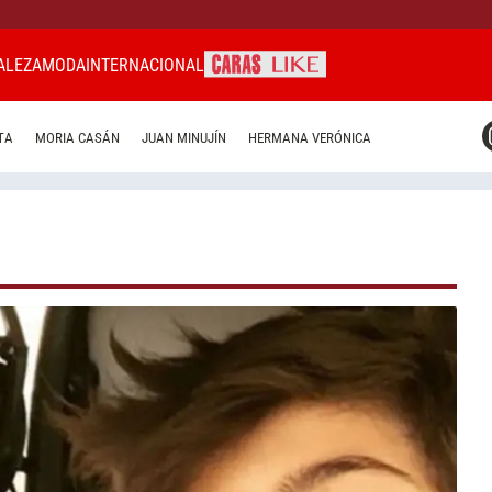
ALEZA
MODA
INTERNACIONAL
CARAS MIAMI
TA
MORIA CASÁN
JUAN MINUJÍN
HERMANA VERÓNICA
CARAS BRASIL
CARAS URUGUAY