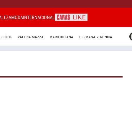
ALEZA
MODA
INTERNACIONAL
CARAS MIAMI
 SEÑUK
VALERIA MAZZA
MARU BOTANA
HERMANA VERÓNICA
CARAS BRASIL
CARAS URUGUAY