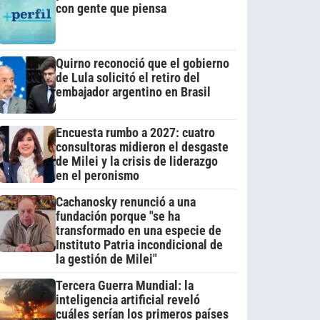
con gente que piensa
Quirno reconoció que el gobierno
de Lula solicitó el retiro del
embajador argentino en Brasil
Encuesta rumbo a 2027: cuatro
consultoras midieron el desgaste
de Milei y la crisis de liderazgo
en el peronismo
Cachanosky renunció a una
fundación porque "se ha
transformado en una especie de
Instituto Patria incondicional de
la gestión de Milei"
Tercera Guerra Mundial: la
inteligencia artificial reveló
cuáles serían los primeros países