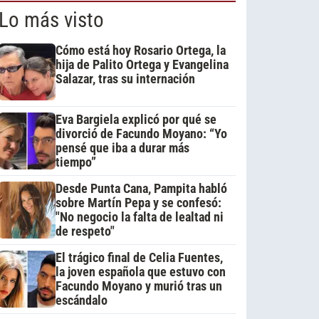
Lo más visto
Cómo está hoy Rosario Ortega, la
hija de Palito Ortega y Evangelina
Salazar, tras su internación
Eva Bargiela explicó por qué se
divorció de Facundo Moyano: “Yo
pensé que iba a durar más
tiempo”
Desde Punta Cana, Pampita habló
sobre Martín Pepa y se confesó:
"No negocio la falta de lealtad ni
de respeto"
El trágico final de Celia Fuentes,
la joven española que estuvo con
Facundo Moyano y murió tras un
escándalo