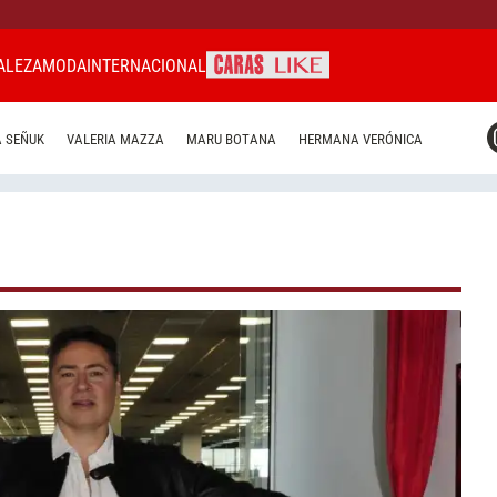
ALEZA
MODA
INTERNACIONAL
CARAS MIAMI
 SEÑUK
VALERIA MAZZA
MARU BOTANA
HERMANA VERÓNICA
CARAS BRASIL
CARAS URUGUAY