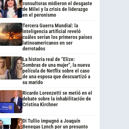
consultoras midieron el desgaste
de Milei y la crisis de liderazgo
en el peronismo
Tercera Guerra Mundial: la
inteligencia artificial reveló
cuáles serían los primeros países
latinoamericanos en ser
derrotados
La historia real de "Elize:
Sombras de una mujer", la nueva
película de Netflix sobre el caso
de una esposa que descuartizó a
su marido
Ricardo Lorenzetti se metió en el
debate sobre la inhabilitación de
Cristina Kirchner
Di Tullio impugnó a Joaquín
Benegas Lynch por un presunto