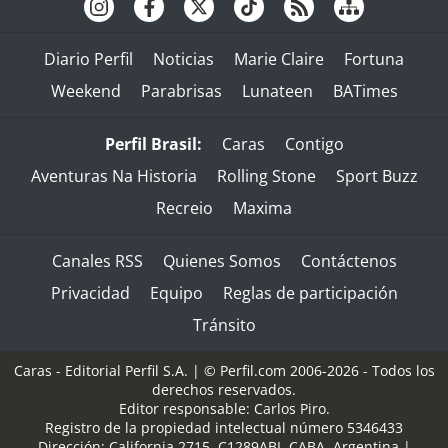
Diario Perfil
Noticias
Marie Claire
Fortuna
Weekend
Parabrisas
Lunateen
BATimes
Perfil Brasil:
Caras
Contigo
Aventuras Na Historia
Rolling Stone
Sport Buzz
Recreio
Maxima
Canales RSS
Quienes Somos
Contáctenos
Privacidad
Equipo
Reglas de participación
Tránsito
Caras - Editorial Perfil S.A.
| © Perfil.com 2006-2026 - Todos los
derechos reservados.
Editor responsable: Carlos Piro.
Registro de la propiedad intelectual número 5346433
Dirección:
California 2715
,
C1289ABI
,
CABA, Argentina
|