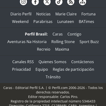
Diario Perfil
Noticias
Marie Claire
Fortuna
Weekend
Parabrisas
Lunateen
BATimes
Perfil Brasil:
Caras
Contigo
Aventuras Na Historia
Rolling Stone
Sport Buzz
Recreio
Maxima
Canales RSS
Quienes Somos
Contáctenos
Privacidad
Equipo
Reglas de participación
Tránsito
Caras - Editorial Perfil S.A.
| © Perfil.com 2006-2026 - Todos los
derechos reservados.
Editor responsable: Carlos Piro.
Registro de la propiedad intelectual número 5346433
Dirección:
California 2715
,
C1289ABI
,
CABA, Argentina
|