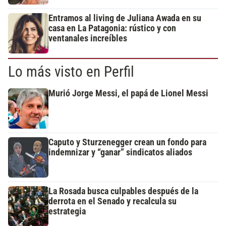
Entramos al living de Juliana Awada en su
casa en La Patagonia: rústico y con
ventanales increíbles
Lo más visto en Perfil
Murió Jorge Messi, el papá de Lionel Messi
Caputo y Sturzenegger crean un fondo para
indemnizar y “ganar” sindicatos aliados
La Rosada busca culpables después de la
derrota en el Senado y recalcula su
estrategia