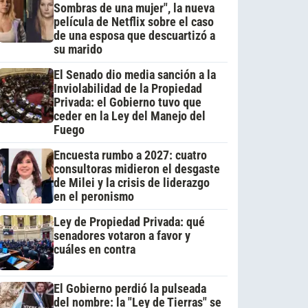
Sombras de una mujer", la nueva
película de Netflix sobre el caso
de una esposa que descuartizó a
su marido
El Senado dio media sanción a la
Inviolabilidad de la Propiedad
Privada: el Gobierno tuvo que
ceder en la Ley del Manejo del
Fuego
Encuesta rumbo a 2027: cuatro
consultoras midieron el desgaste
de Milei y la crisis de liderazgo
en el peronismo
Ley de Propiedad Privada: qué
senadores votaron a favor y
cuáles en contra
El Gobierno perdió la pulseada
del nombre: la "Ley de Tierras" se