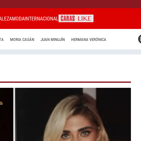
ALEZA
MODA
INTERNACIONAL
CARAS MIAMI
TA
MORIA CASÁN
JUAN MINUJÍN
HERMANA VERÓNICA
CARAS BRASIL
CARAS URUGUAY