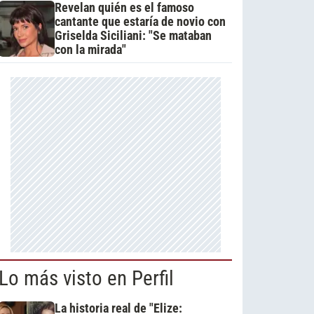
Revelan quién es el famoso
cantante que estaría de novio con
Griselda Siciliani: "Se mataban
con la mirada"
Lo más visto en Perfil
La historia real de "Elize: