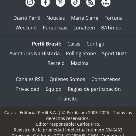
Diario Perfil
Noticias
Marie Claire
Fortuna
Weekend
Parabrisas
Lunateen
BATimes
Perfil Brasil:
Caras
Contigo
Aventuras Na Historia
Rolling Stone
Sport Buzz
Recreio
Maxima
Canales RSS
Quienes Somos
Contáctenos
Privacidad
Equipo
Reglas de participación
Tránsito
Caras - Editorial Perfil S.A.
| © Perfil.com 2006-2026 - Todos los
derechos reservados.
Editor responsable: Carlos Piro.
Registro de la propiedad intelectual número 5346433
Dirección:
California 2715
,
C1289ABI
,
CABA, Argentina
|