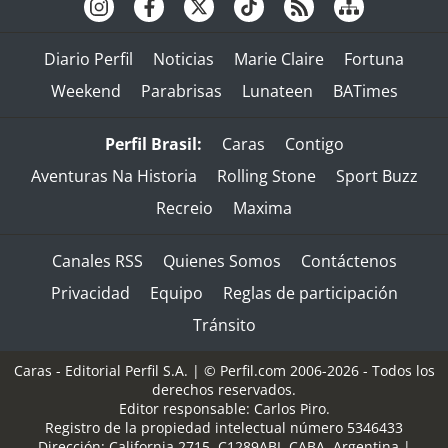
Diario Perfil
Noticias
Marie Claire
Fortuna
Weekend
Parabrisas
Lunateen
BATimes
Perfil Brasil:
Caras
Contigo
Aventuras Na Historia
Rolling Stone
Sport Buzz
Recreio
Maxima
Canales RSS
Quienes Somos
Contáctenos
Privacidad
Equipo
Reglas de participación
Tránsito
Caras - Editorial Perfil S.A.
| © Perfil.com 2006-2026 - Todos los
derechos reservados.
Editor responsable: Carlos Piro.
Registro de la propiedad intelectual número 5346433
Dirección:
California 2715
,
C1289ABI
,
CABA, Argentina
|