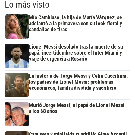
Lo más visto
Mía Cambiaso, la hija de María Vázquez, se
adelantó a la primavera con su look floral y
sandalias de tiras
Lionel Messi desolado tras la muerte de su
papá: incertidumbre sobre el Inter Miami y
viaje de urgencia a Rosario
La historia de Jorge Messi y Celia Cuccitinni,
los padres de Lionel Messi: problemas
económicos, familia dividida y sacrificio
Murió Jorge Messi, el papá de Lionel Messi
a los 68 años
Camiseta y minifalda cuadrillé: Gime Accardi