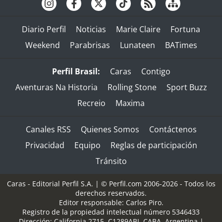
Diario Perfil
Noticias
Marie Claire
Fortuna
Weekend
Parabrisas
Lunateen
BATimes
Perfil Brasil:
Caras
Contigo
Aventuras Na Historia
Rolling Stone
Sport Buzz
Recreio
Maxima
Canales RSS
Quienes Somos
Contáctenos
Privacidad
Equipo
Reglas de participación
Tránsito
Caras - Editorial Perfil S.A.
| © Perfil.com 2006-2026 - Todos los
derechos reservados.
Editor responsable: Carlos Piro.
Registro de la propiedad intelectual número 5346433
Dirección:
California 2715
,
C1289ABI
,
CABA, Argentina
|