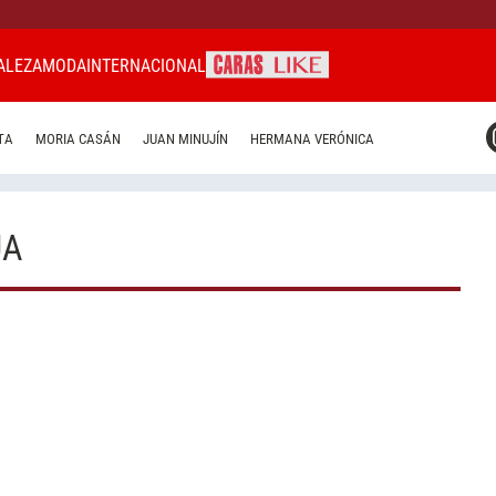
ALEZA
MODA
INTERNACIONAL
CARAS MIAMI
TA
MORIA CASÁN
JUAN MINUJÍN
HERMANA VERÓNICA
CARAS BRASIL
CARAS URUGUAY
JA