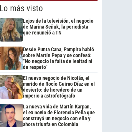
Lo más visto
Lejos de la televisión, el negocio
de Marina Señuk, la periodista
que renunció a TN
Desde Punta Cana, Pampita habló
sobre Martín Pepa y se confesó:
"No negocio la falta de lealtad ni
de respeto"
El nuevo negocio de Nicolás, el
marido de Rocío Guirao Díaz en el
desierto: de heredero de un
imperio a astrofotógrafo
La nueva vida de Martín Karpan,
el ex novio de Florencia Peña que
construyó un negocio con ella y
ahora triunfa en Colombia