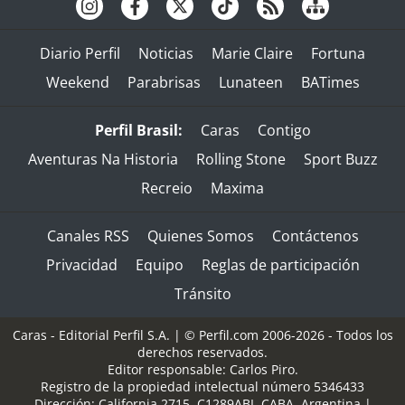
Diario Perfil
Noticias
Marie Claire
Fortuna
Weekend
Parabrisas
Lunateen
BATimes
Perfil Brasil:
Caras
Contigo
Aventuras Na Historia
Rolling Stone
Sport Buzz
Recreio
Maxima
Canales RSS
Quienes Somos
Contáctenos
Privacidad
Equipo
Reglas de participación
Tránsito
Caras - Editorial Perfil S.A.
| © Perfil.com 2006-2026 - Todos los
derechos reservados.
Editor responsable: Carlos Piro.
Registro de la propiedad intelectual número 5346433
Dirección:
California 2715
,
C1289ABI
,
CABA, Argentina
|