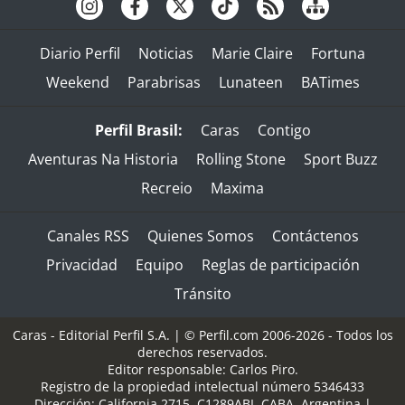
Diario Perfil
Noticias
Marie Claire
Fortuna
Weekend
Parabrisas
Lunateen
BATimes
Perfil Brasil:
Caras
Contigo
Aventuras Na Historia
Rolling Stone
Sport Buzz
Recreio
Maxima
Canales RSS
Quienes Somos
Contáctenos
Privacidad
Equipo
Reglas de participación
Tránsito
Caras - Editorial Perfil S.A.
| © Perfil.com 2006-2026 - Todos los
derechos reservados.
Editor responsable: Carlos Piro.
Registro de la propiedad intelectual número 5346433
Dirección:
California 2715
,
C1289ABI
,
CABA, Argentina
|