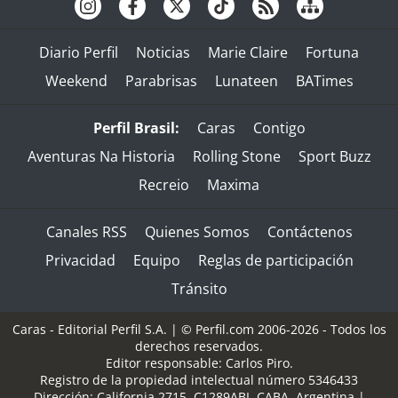
Diario Perfil
Noticias
Marie Claire
Fortuna
Weekend
Parabrisas
Lunateen
BATimes
Perfil Brasil:
Caras
Contigo
Aventuras Na Historia
Rolling Stone
Sport Buzz
Recreio
Maxima
Canales RSS
Quienes Somos
Contáctenos
Privacidad
Equipo
Reglas de participación
Tránsito
Caras - Editorial Perfil S.A.
| © Perfil.com 2006-2026 - Todos los
derechos reservados.
Editor responsable: Carlos Piro.
Registro de la propiedad intelectual número 5346433
Dirección:
California 2715
,
C1289ABI
,
CABA, Argentina
|