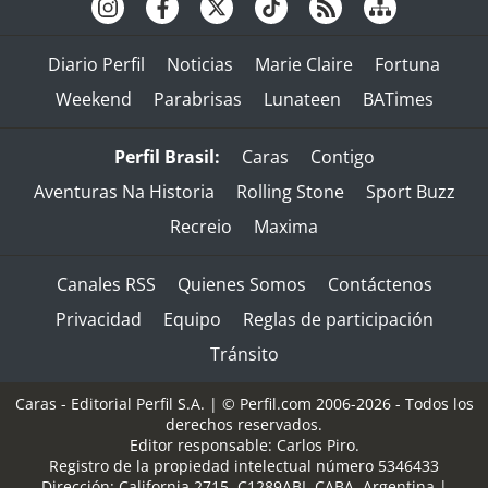
Diario Perfil
Noticias
Marie Claire
Fortuna
Weekend
Parabrisas
Lunateen
BATimes
Perfil Brasil:
Caras
Contigo
Aventuras Na Historia
Rolling Stone
Sport Buzz
Recreio
Maxima
Canales RSS
Quienes Somos
Contáctenos
Privacidad
Equipo
Reglas de participación
Tránsito
Caras - Editorial Perfil S.A.
| © Perfil.com 2006-2026 - Todos los
derechos reservados.
Editor responsable: Carlos Piro.
Registro de la propiedad intelectual número 5346433
Dirección:
California 2715
,
C1289ABI
,
CABA, Argentina
|