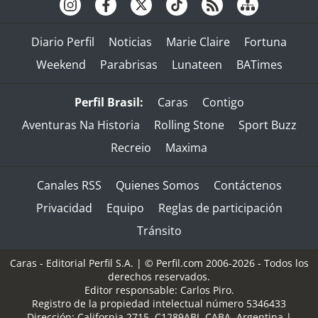
Diario Perfil
Noticias
Marie Claire
Fortuna
Weekend
Parabrisas
Lunateen
BATimes
Perfil Brasil:
Caras
Contigo
Aventuras Na Historia
Rolling Stone
Sport Buzz
Recreio
Maxima
Canales RSS
Quienes Somos
Contáctenos
Privacidad
Equipo
Reglas de participación
Tránsito
Caras - Editorial Perfil S.A.
| © Perfil.com 2006-2026 - Todos los
derechos reservados.
Editor responsable: Carlos Piro.
Registro de la propiedad intelectual número 5346433
Dirección:
California 2715
,
C1289ABI
,
CABA, Argentina
|