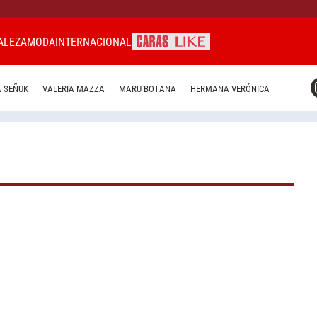
ALEZA
MODA
INTERNACIONAL
CARAS MIAMI
 SEÑUK
VALERIA MAZZA
MARU BOTANA
HERMANA VERÓNICA
CARAS BRASIL
CARAS URUGUAY