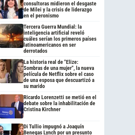
consultoras midieron el desgaste
de Milei y la crisis de liderazgo
en el peronismo
Tercera Guerra Mundial: la
inteligencia artificial reveló
cuáles serían los primeros países
latinoamericanos en ser
derrotados
La historia real de "Elize:
Sombras de una mujer", la nueva
película de Netflix sobre el caso
de una esposa que descuartizó a
su marido
Ricardo Lorenzetti se metió en el
debate sobre la inhabilitación de
Cristina Kirchner
Di Tullio impugnó a Joaquín
Benegas Lynch por un presunto