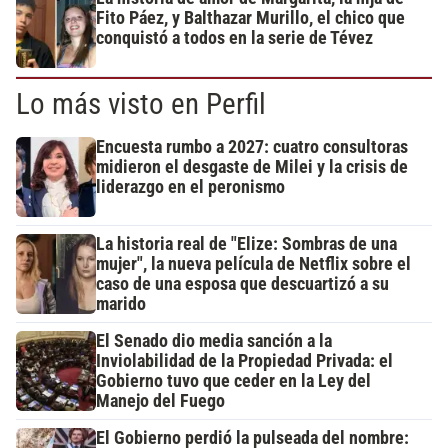
Fito Páez, y Balthazar Murillo, el chico que
conquistó a todos en la serie de Tévez
Lo más visto en Perfil
Encuesta rumbo a 2027: cuatro consultoras
midieron el desgaste de Milei y la crisis de
liderazgo en el peronismo
La historia real de "Elize: Sombras de una
mujer", la nueva película de Netflix sobre el
caso de una esposa que descuartizó a su
marido
El Senado dio media sanción a la
Inviolabilidad de la Propiedad Privada: el
Gobierno tuvo que ceder en la Ley del
Manejo del Fuego
El Gobierno perdió la pulseada del nombre: