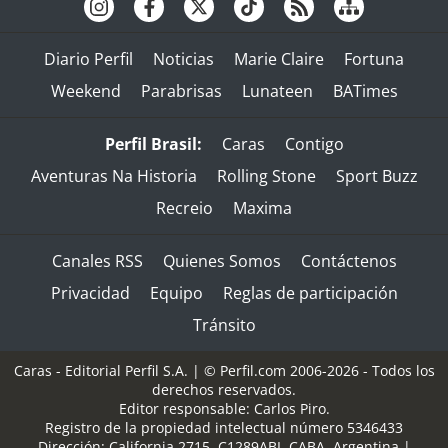
Diario Perfil
Noticias
Marie Claire
Fortuna
Weekend
Parabrisas
Lunateen
BATimes
Perfil Brasil:
Caras
Contigo
Aventuras Na Historia
Rolling Stone
Sport Buzz
Recreio
Maxima
Canales RSS
Quienes Somos
Contáctenos
Privacidad
Equipo
Reglas de participación
Tránsito
Caras - Editorial Perfil S.A.
| © Perfil.com 2006-2026 - Todos los
derechos reservados.
Editor responsable: Carlos Piro.
Registro de la propiedad intelectual número 5346433
Dirección:
California 2715
,
C1289ABI
,
CABA, Argentina
|