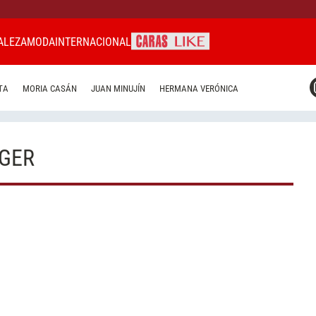
ALEZA
MODA
INTERNACIONAL
CARAS MIAMI
TA
MORIA CASÁN
JUAN MINUJÍN
HERMANA VERÓNICA
CARAS BRASIL
CARAS URUGUAY
NGER