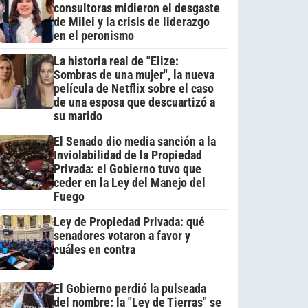
consultoras midieron el desgaste
de Milei y la crisis de liderazgo
en el peronismo
La historia real de "Elize:
Sombras de una mujer", la nueva
película de Netflix sobre el caso
de una esposa que descuartizó a
su marido
El Senado dio media sanción a la
Inviolabilidad de la Propiedad
Privada: el Gobierno tuvo que
ceder en la Ley del Manejo del
Fuego
Ley de Propiedad Privada: qué
senadores votaron a favor y
cuáles en contra
El Gobierno perdió la pulseada
del nombre: la "Ley de Tierras" se