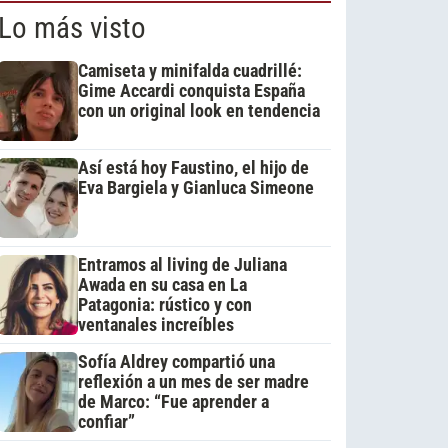
Lo más visto
Camiseta y minifalda cuadrillé:
Gime Accardi conquista España
con un original look en tendencia
Así está hoy Faustino, el hijo de
Eva Bargiela y Gianluca Simeone
Entramos al living de Juliana
Awada en su casa en La
Patagonia: rústico y con
ventanales increíbles
Sofía Aldrey compartió una
reflexión a un mes de ser madre
de Marco: “Fue aprender a
confiar”