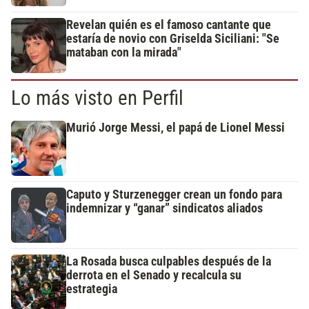
Revelan quién es el famoso cantante que
estaría de novio con Griselda Siciliani: "Se
mataban con la mirada"
Lo más visto en Perfil
Murió Jorge Messi, el papá de Lionel Messi
Caputo y Sturzenegger crean un fondo para
indemnizar y “ganar” sindicatos aliados
La Rosada busca culpables después de la
derrota en el Senado y recalcula su
estrategia