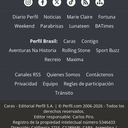
Diario Perfil
Noticias
Marie Claire
Fortuna
Weekend
Parabrisas
Lunateen
BATimes
Perfil Brasil:
Caras
Contigo
Aventuras Na Historia
Rolling Stone
Sport Buzz
Recreio
Maxima
Canales RSS
Quienes Somos
Contáctenos
Privacidad
Equipo
Reglas de participación
Tránsito
Caras - Editorial Perfil S.A.
| © Perfil.com 2006-2026 - Todos los
derechos reservados.
Editor responsable: Carlos Piro.
Registro de la propiedad intelectual número 5346433
Dirección:
California 2715
,
C1289ABI
,
CABA, Argentina
|