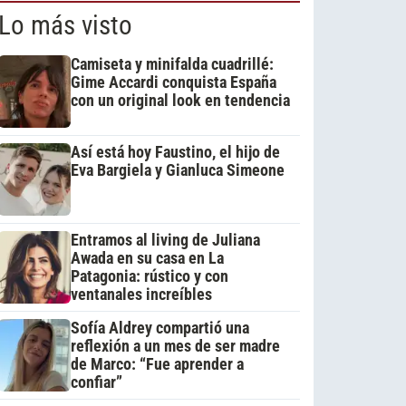
Lo más visto
Camiseta y minifalda cuadrillé:
Gime Accardi conquista España
con un original look en tendencia
Así está hoy Faustino, el hijo de
Eva Bargiela y Gianluca Simeone
Entramos al living de Juliana
Awada en su casa en La
Patagonia: rústico y con
ventanales increíbles
Sofía Aldrey compartió una
reflexión a un mes de ser madre
de Marco: “Fue aprender a
confiar”