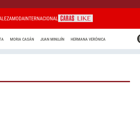
ALEZA
MODA
INTERNACIONAL
CARAS MIAMI
TA
MORIA CASÁN
JUAN MINUJÍN
HERMANA VERÓNICA
CARAS BRASIL
CARAS URUGUAY