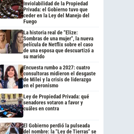
Inviolabilidad de la Propiedad
Privada: el Gobierno tuvo que
ceder en la Ley del Manejo del
Fuego
La historia real de "Elize:
Sombras de una mujer", la nueva
película de Netflix sobre el caso
de una esposa que descuartizó a
su marido
Encuesta rumbo a 2027: cuatro
consultoras midieron el desgaste
de Milei y la crisis de liderazgo
en el peronismo
Ley de Propiedad Privada: qué
senadores votaron a favor y
cuáles en contra
El Gobierno perdió la pulseada
del nombre: la "Ley de Tierras" se