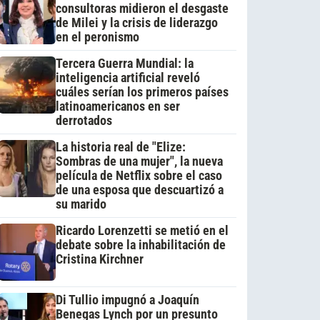
consultoras midieron el desgaste
de Milei y la crisis de liderazgo
en el peronismo
Tercera Guerra Mundial: la
inteligencia artificial reveló
cuáles serían los primeros países
latinoamericanos en ser
derrotados
La historia real de "Elize:
Sombras de una mujer", la nueva
película de Netflix sobre el caso
de una esposa que descuartizó a
su marido
Ricardo Lorenzetti se metió en el
debate sobre la inhabilitación de
Cristina Kirchner
Di Tullio impugnó a Joaquín
Benegas Lynch por un presunto