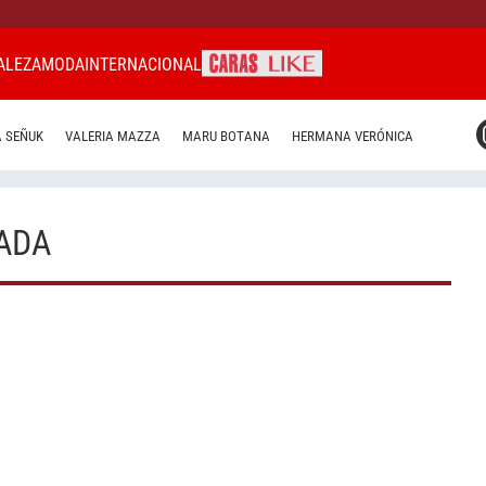
ALEZA
MODA
INTERNACIONAL
CARAS MIAMI
 SEÑUK
VALERIA MAZZA
MARU BOTANA
HERMANA VERÓNICA
CARAS BRASIL
CARAS URUGUAY
ADA